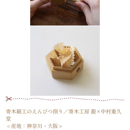
寄木細工のえんぴつ削り／寄木工房 銀×中村重久
堂
＜産地：神奈川・大阪＞