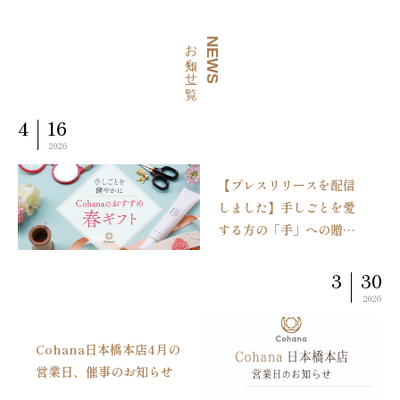
お知らせ一覧
NEWS
4
16
2026
【プレスリリースを配信
しました】手しごとを愛
する方の「手」への贈り
もの。Cohanaから国産
天然クレイ配合のハンド
3
30
クリーム付き「春の限定
2026
ギフト」4/22新発売！
Cohana日本橋本店4月の
営業日、催事のお知らせ