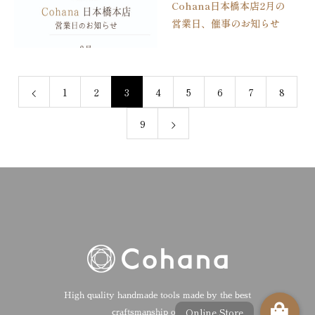
Cohana日本橋本店2月の
付開始
営業日、催事のお知らせ
1
2
3
4
5
6
7
8
9
High quality handmade tools made by the best
craftsmanship of Japan