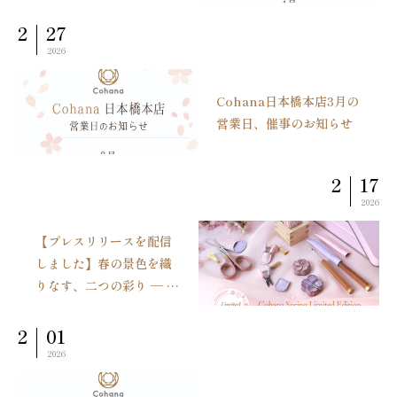
2
27
2026
Cohana日本橋本店3月の
営業日、催事のお知らせ
2
17
2026
【プレスリリースを配信
しました】春の景色を織
りなす、二つの彩り ― 上
質なハンドメイド道具の
ブランドCohanaから
2
01
「春の限定商品
2026
SAKURA2026」が2026
年2月17日（火）に予約受