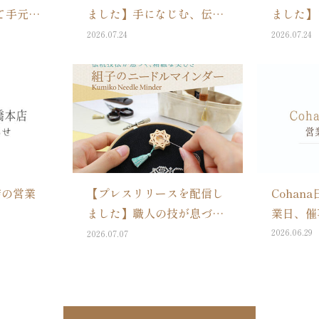
て手元に
ました】手になじむ、伝統
ました】
ドメイド
と美しさ。上質なハンドメ
を描く／
2026.07.24
2026.07.24
ana」
イド道具のブランド
のブランド
カットク
Cohanaより新しく「漆と
ミムラト
を8月5日
金箔の裁ちばさみ」が、
Cohana「
7/28に登場
豆道具入
7/24に
店の営業
【プレスリリースを配信し
Cohan
ました】職人の技が息づ
業日、催
く、精緻な美しさ。上質な
2026.06.29
2026.07.07
ハンドメイド道具のブラン
ドCohanaより「組子のニ
ードルマインダー」が、
7/14に新発売！