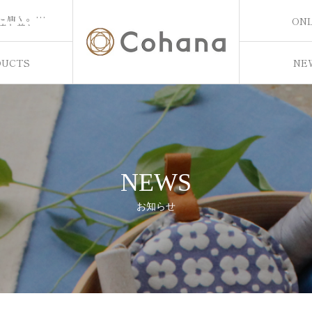
【プレスリリースを配信しました】時を越えて手元に届く。上質なハンドメイド道具ブランド「Cohana」より、「着物地のカットクロス 5枚セット」を8月5日発売
ONL
【プレスリリースを配信しました】手になじむ、伝統と美しさ。上質なハンドメイド道具のブランドCohanaより新しく「漆と金箔の裁ちばさみ」が、7/28に登場
ONL
【プレスリリースを配信しました】ちくちく、糸で絵を描く／ハンドメイド道具のブランドCohanaより、ミムラトモミ × Cohana「mimster yarn と豆道具入れのセット」が7/24に新登場！
【プレスリリースを配信しました】職人の技が息づく、精緻な美しさ。上質なハンドメイド道具のブランドCohanaより「組子のニードルマインダー」が、7/14に新発売！
DUCTS
NE
【プレスリリースを配信しました】時を越えて手元に届く。上質なハンドメイド道具ブランド「Cohana」より、「着物地のカットクロス 5枚セット」を8月5日発売
お知
NEWS
お知らせ