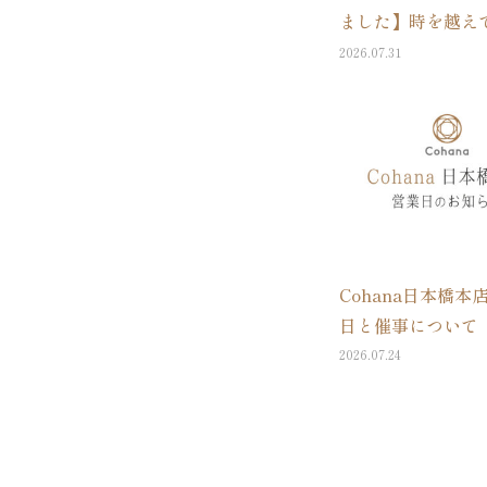
ました】時を越え
届く。上質なハン
2026.07.31
道具ブランド「Coh
より、「着物地の
ロス 5枚セット」
発売
Cohana日本橋本
日と催事について
2026.07.24