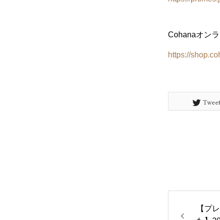
Cohanaオ
https://shop.c
Twee
【プレ