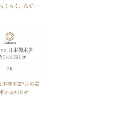
ちくちく、糸で絵
ハンドメイド道具
Cohanaより、
モミ ×
mimster yarn と
れのセット」が
新登場！
a日本橋本店7月の営
事のお知らせ