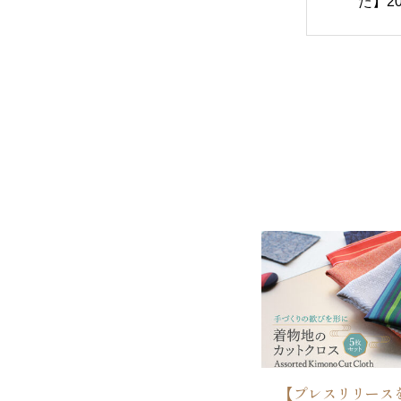
た】2
中で鮮
【プレスリリース