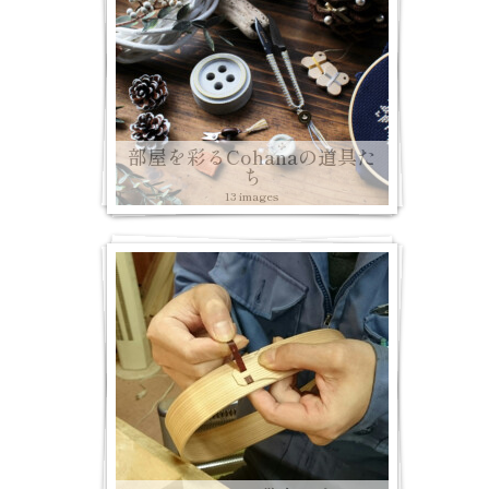
部屋を彩るCohanaの道具た
ち
13 images