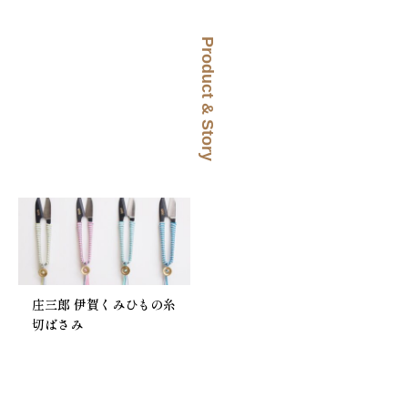
Product & Story
庄三郎 伊賀くみひもの糸
切ばさみ