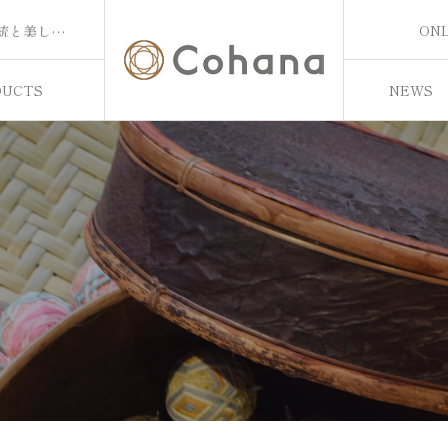
【プレスリリースを配信しました】時を越えて手元に届く。上質なハンドメイド道具ブランド「Cohana」より、「着物地のカットクロス 5枚セット」を8月5日発売
ONL
【プレスリリースを配信しました】手になじむ、伝統と美しさ。上質なハンドメイド道具のブランドCohanaより新しく「漆と金箔の裁ちばさみ」が、7/28に登場
ONL
【プレスリリースを配信しました】ちくちく、糸で絵を描く／ハンドメイド道具のブランドCohanaより、ミムラトモミ × Cohana「mimster yarn と豆道具入れのセット」が7/24に新登場！
【プレスリリースを配信しました】職人の技が息づく、精緻な美しさ。上質なハンドメイド道具のブランドCohanaより「組子のニードルマインダー」が、7/14に新発売！
DUCTS
NEWS
【プレスリリースを配信しました】時を越えて手元に届く。上質なハンドメイド道具ブランド「Cohana」より、「着物地のカットクロス 5枚セット」を8月5日発売
お知らせ