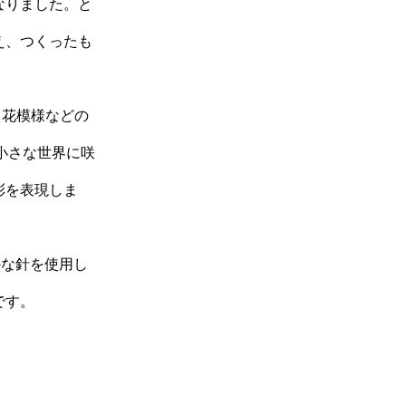
なりました。と
考え、つくったも
i：花模様などの
小さな世界に咲
彩を表現しま
かな針を使用し
です。