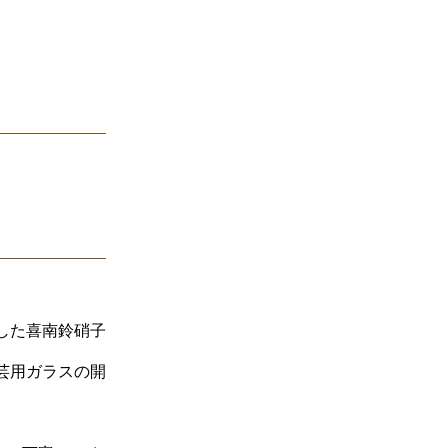
した喜南鈴硝子
芸用ガラスの開
。