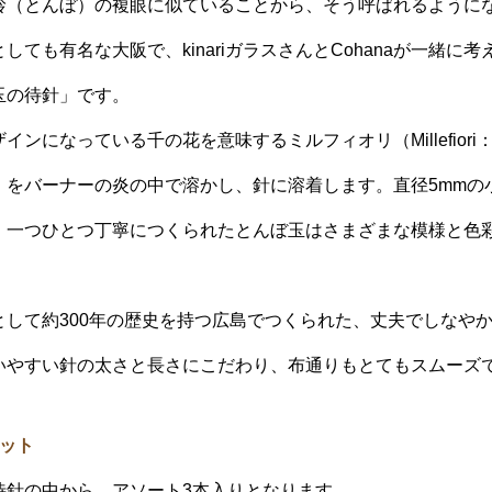
蛉（とんぼ）の複眼に似ていることから、そう呼ばれるように
しても有名な大阪で、kinariガラスさんとCohanaが一緒に
玉の待針」です。
インになっている千の花を意味するミルフィオリ（Millefior
）をバーナーの炎の中で溶かし、針に溶着します。直径5mmの
、一つひとつ丁寧につくられたとんぼ玉はさまざまな模様と色
として約300年の歴史を持つ広島でつくられた、丈夫でしなや
いやすい針の太さと長さにこだわり、布通りもとてもスムーズ
セット
待針の中から、アソート3本入りとなります。