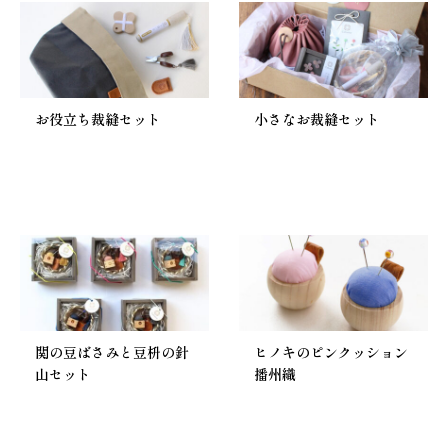
お役立ち裁縫セット
小さなお裁縫セット
関の豆ばさみと豆枡の針
ヒノキのピンクッション
山セット
播州織