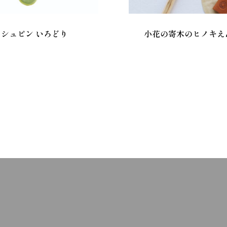
シュピン いろどり
小花の寄木のヒノキえんぴつ