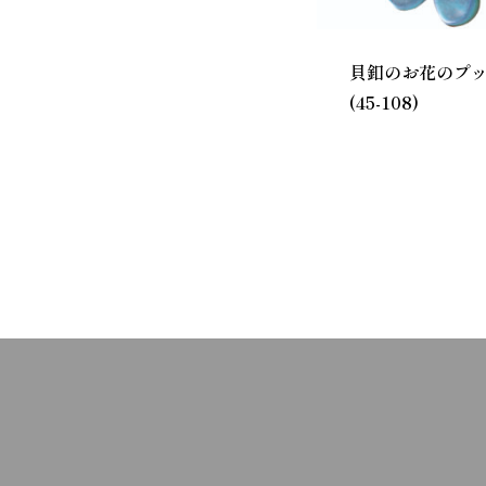
貝釦のお花のプッ
(45-108)