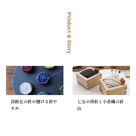
Product & Story
淡路瓦の針が磨ける針や
七宝の待針と小倉織の針
すめ
山