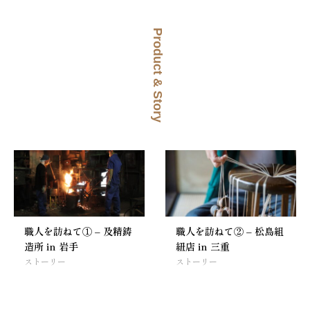
Product & Story
職人を訪ねて① – 及精鋳
職人を訪ねて② – 松島組
造所 in 岩手
紐店 in 三重
ストーリー
ストーリー